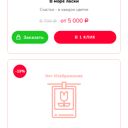
В море ласки
Счастье - в каждом цветке
от 5 000
8 700
Р
Р
Заказать
В 1 КЛИК
-19%