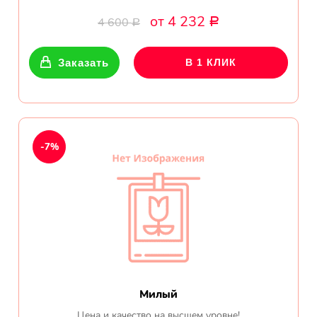
от 4 232
4 600
Р
Р
Заказать
В 1 КЛИК
-7%
Милый
Цена и качество на высшем уровне!