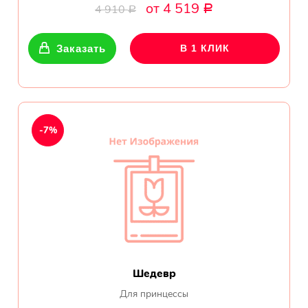
обл.
от 4 519
4 910
Р
Р
Спасибо сервису Flor-
world.ru, очень рада что
Заказать
В 1 КЛИК
выбрала Вас. Букет
изумительный!
Ульяна
Тымовское,
-7%
Сахалинская
обл.
Доставили букет маме
вовремя. Не подвели. Цветы
свежие. Спасибо.
Виктор
Тымовское,
Шедевр
Сахалинская
обл.
Для принцессы