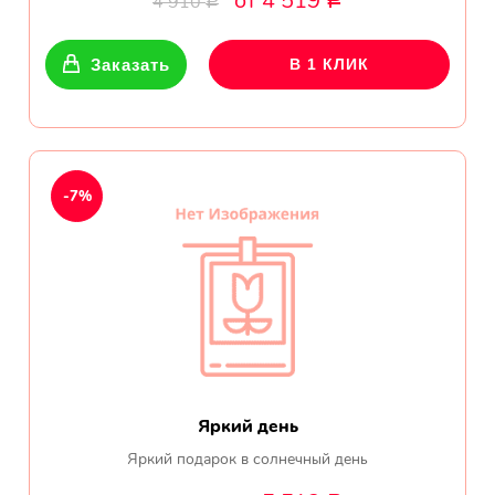
от 4 519
4 910
Р
Р
Показать еще
Заказать
В 1 КЛИК
Цветы
Подсолнухи
-7%
Лизиантусы
Хризантемы
Лилии
Орхидеи
Яркий день
Тюльпаны
Яркий подарок в солнечный день