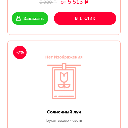
от 5 513
Ромашки
5 980
Р
Р
Кустовые розы
Заказать
В 1 КЛИК
Альстромерии
Герберы
-7%
Ирисы
Показать еще
ОТЗЫВЫ О МАГАЗИНЕ
Мария
Солнечный луч
Тымовское,
Букет ваших чувств
Сахалинская