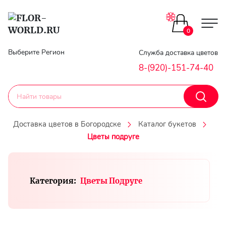
Цветы поштучно
0
Главная
Выберите Регион
Служба доставка цветов
Букеты до 2500
8-(920)-151-74-40
Гарантии
Каталог букетов
Доставка
Доставка цветов в Богородске
Каталог букетов
Оплата
Цветы подруге
Корзины с цветами
Классика
Контакты
Категория:
Цветы Подруге
Авторские букеты
Личный
кобинет
Букеты из роз
Регистраци