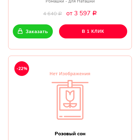
Ромашки - для Наташки
от 3 597
4 640
Р
Р
Заказать
В 1 КЛИК
-22%
Розовый сон