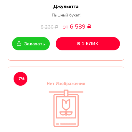
Джульетта
Пышный букет!
от 6 589
8 230
Р
Р
Заказать
В 1 КЛИК
-7%