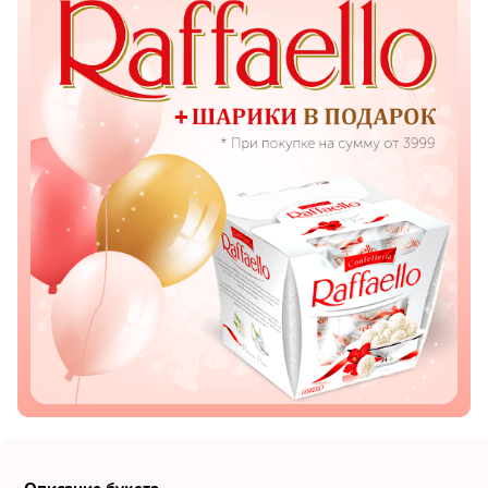
Показать еще
Цветы
Подсолнухи
Лизиантусы
Хризантемы
Лилии
Орхидеи
Тюльпаны