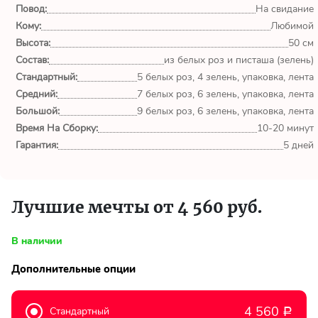
обл.
Повод:
На свидание
Кому:
Любимой
Спасибо сервису Flor-
Высота:
50 см
world.ru, очень рада что
Состав:
из белых роз и писташа (зелень)
выбрала Вас. Букет
Стандартный:
изумительный!
5 белых роз, 4 зелень, упаковка, лента
Средний:
7 белых роз, 6 зелень, упаковка, лента
Большой:
9 белых роз, 6 зелень, упаковка, лента
Ульяна
Время На Сборку:
10-20 минут
Тымовское,
Сахалинская
Гарантия:
5 дней
обл.
Доставили букет маме
Лучшие мечты от 4 560 руб.
вовремя. Не подвели. Цветы
свежие. Спасибо.
В наличии
Виктор
Дополнительные опции
Тымовское,
Сахалинская
обл.
4 560
Стандартный
Р