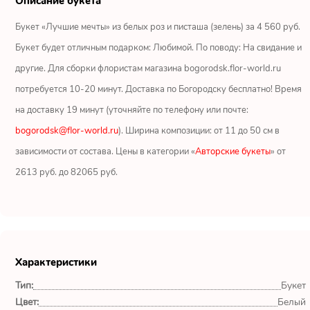
Описание букета
Ромашки
Букет «Лучшие мечты» из белых роз и писташа (зелень) за 4 560 руб.
Кустовые розы
Букет будет отличным подарком: Любимой. По поводу: На свидание и
другие. Для сборки флористам магазина bogorodsk.flor-world.ru
Альстромерии
потребуется 10-20 минут. Доставка по Богородску бесплатно! Время
Герберы
на доставку 19 минут (уточняйте по телефону или почте:
bogorodsk@flor-world.ru
). Ширина композиции: от 11 до 50 см в
Ирисы
зависимости от состава. Цены в категории «
Авторские букеты
» от
2613 руб. до 82065 руб.
Показать еще
ОТЗЫВЫ О МАГАЗИНЕ
Характеристики
Мария
Тип:
Букет
Тымовское,
Сахалинская
Цвет:
Белый