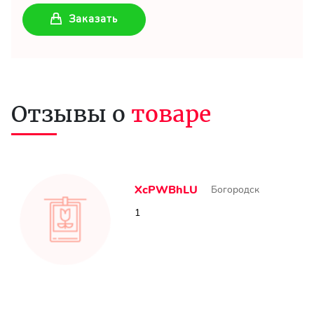
Заказать
Отзывы о
товаре
XcPWBhLU
Богородск
1