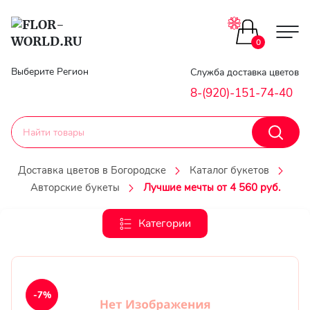
Цветы поштучно
0
Главная
Выберите Регион
Служба доставка цветов
Букеты до 2500
8-(920)-151-74-40
Гарантии
Каталог букетов
Доставка
Доставка цветов в Богородске
Каталог букетов
Оплата
Авторские букеты
Лучшие мечты от 4 560 руб.
Корзины с цветами
Классика
Категории
Контакты
Авторские букеты
Личный
кобинет
Букеты из роз
-7%
Регистраци