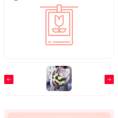
День рождения
Мы в
Цветы женщине
соц.
Цветы маме
сетях
Цветы мужчине
Цветы любимой
Цветы ребенку
Цветы дочери
Цветы подруге
Цветы сестре