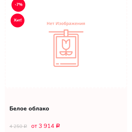
-7%
Хит!
Белое облако
от 3 914
4 250
Р
Р