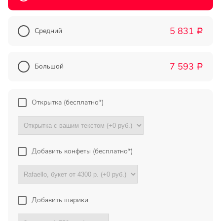
Прекрасный букет отличная
цена!
5 831
Средний
Р
Олег
Тымовское,
7 593
Сахалинская
Большой
Р
обл.
Огромное спасибо за
Открытка (бесплатно*)
компетентную помощь в
выборе букета. Спасибо
большое. Доставка пришла
вовремя. Остаюсь Вашим
клиентом!
Добавить конфеты (бесплатно*)
Тамара
Гидроторф,
Нижегороская
Добавить шарики
область