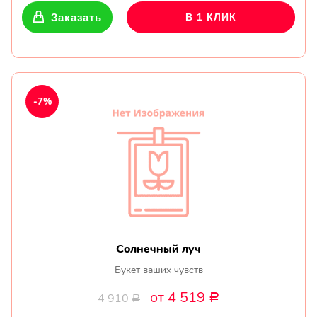
Заказать
В 1 КЛИК
-7%
Солнечный луч
Букет ваших чувств
от 4 519
4 910
Р
Р