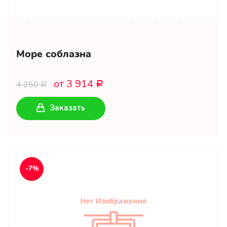
Море соблазна
от 3 914
4 250
Р
Р
Заказать
-7%