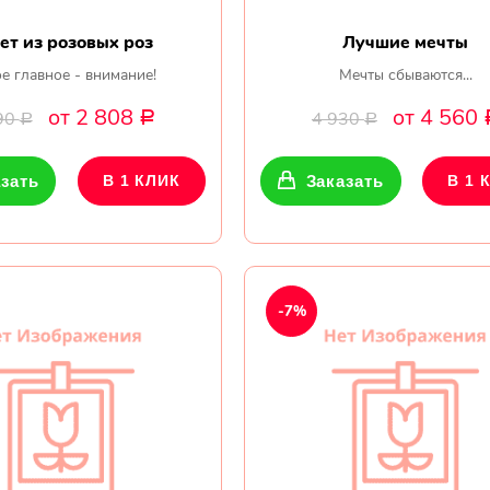
ет из розовых роз
Лучшие мечты
е главное - внимание!
Мечты сбываются...
от 2 808
от 4 560
90
4 930
Р
Р
Р
зать
В 1 КЛИК
Заказать
В 1 
-7%