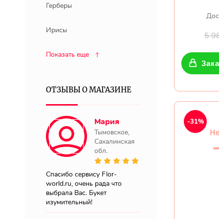
Герберы
Дос
Ирисы
5 9
Показать еще
Зака
ОТЗЫВЫ О МАГАЗИНЕ
Мария
-31%
Тымовское,
Сахалинская
обл.
Спасибо сервису Flor-
world.ru, очень рада что
выбрала Вас. Букет
изумительный!