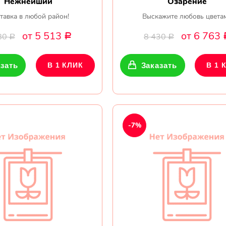
Нежнейший
Озарение
тавка в любой район!
Выскажите любовь цвета
от 5 513
от 6 763
80
8 430
Р
Р
Р
зать
В 1 КЛИК
Заказать
В 1 
-7%