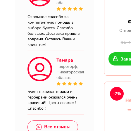
обл.
Огромное спасибо за
Ф
компетентную помощь в
выборе букета. Спасибо
Оптов
большое. Доставка пришла
вовремя. Остаюсь Вашим
10 
клиентом!
Зака
Тамара
Гидроторф,
Нижегороская
область
Букет с хризантемами и
-7%
герберами оказался очень
красивый! Цветы свежие !
Спасибо !
Все отзывы