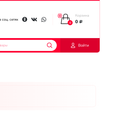
Корзина
Главная
 соц. сетях
0
Р
0
Гарантии
Войти
Доставка
Оплата
Контакты
Личный
кобинет
Регистраци