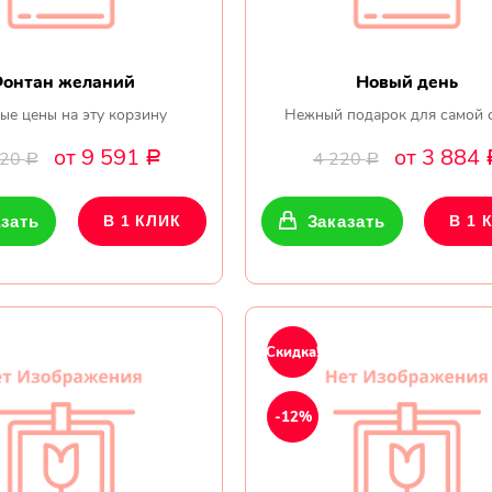
онтан желаний
Новый день
ые цены на эту корзину
Нежный подарок для самой 
от 9 591
от 3 884
420
4 220
Р
Р
Р
зать
В 1 КЛИК
Заказать
В 1 
Скидка!
-12%