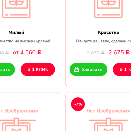
Милый
Красотка
ачество на высшем уровне!
Найдете дешевле, сделаем с
от 4 560
2 675
30
3 070
Р
Р
Р
Р
зать
В 1 КЛИК
Заказать
В 1 
-7%