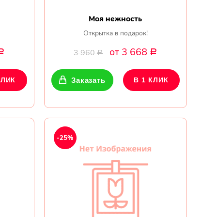
Моя нежность
Открытка в подарок!
от 3 668
3 960
Р
Р
Р
КЛИК
Заказать
В 1 КЛИК
-25%