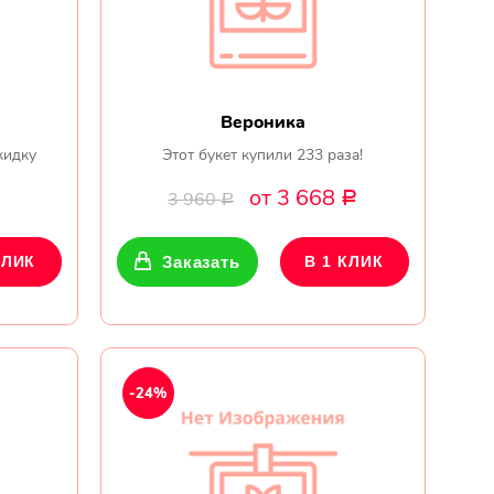
Вероника
кидку
Этот букет купили 233 раза!
от 3 668
3 960
Р
Р
КЛИК
Заказать
В 1 КЛИК
-24%