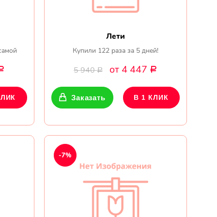
Лети
самой
Купили 122 раза за 5 дней!
от 4 447
5 940
Р
Р
Р
КЛИК
Заказать
В 1 КЛИК
-7%