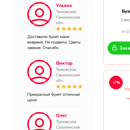
Ульяна
Бук
Тымовское,
Сахалинская
Само
обл.
4 0
Доставили букет маме
вовремя. Не подвели. Цветы
свежие. Спасибо.
Зака
Виктор
Тымовское,
Сахалинская
обл.
-7%
Прекрасный букет отличная
цена!
Олег
Тымовское,
Сахалинская