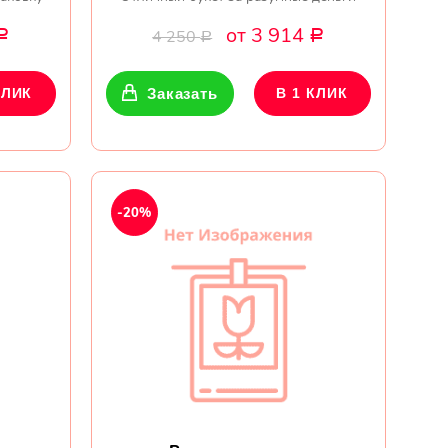
от 3 914
4 250
Р
Р
Р
КЛИК
Заказать
В 1 КЛИК
-20%