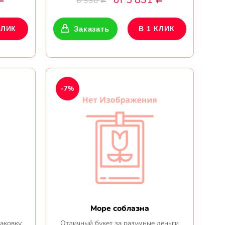
6 330
Р
КЛИК
Заказать
В 1 КЛИК
-7%
Море соблазна
паковку
Отличный букет за разумные деньги