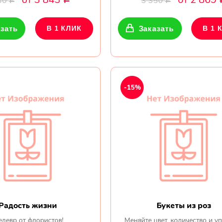
30
3 350
Р
Р
зать
В 1 КЛИК
Заказать
В 1 
-15%
Радость жизни
Букеты из роз
девр от флористов!
Меняйте цвет, количество и у