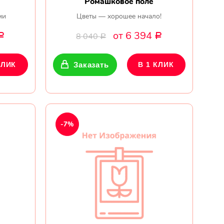
Ромашковое поле
ми
Цветы — хорошее начало!
от 6 394
8 040
Р
Р
Р
КЛИК
Заказать
В 1 КЛИК
-7%