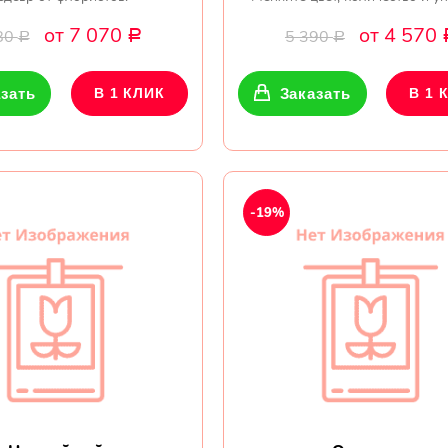
от 7 070
от 4 570
80
5 390
Р
Р
Р
зать
В 1 КЛИК
Заказать
В 1 
-19%