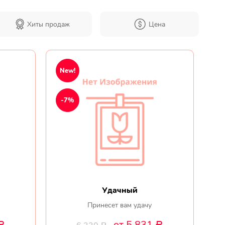
Хиты продаж
Цена
Мы в
соц.
New!
сетях
-7%
Удачный
Принесет вам удачу
от 5 831
Р
Р