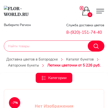
Цветы поштучно
0
Главная
Выберите Регион
Служба доставка цветов
Букеты до 2500
8-(920)-151-74-40
Гарантии
Каталог букетов
Доставка
Доставка цветов в Богородске
Каталог букетов
Оплата
Авторские букеты
Лютики цветочки от 5 226 руб.
Корзины с цветами
Классика
Категории
Контакты
Авторские букеты
Личный
кобинет
Букеты из роз
-7%
Регистраци