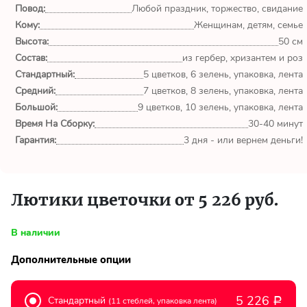
обл.
Повод:
Любой праздник, торжество, свидание
Кому:
Женщинам, детям, семье
Спасибо сервису Flor-
Высота:
50 см
world.ru, очень рада что
Состав:
из гербер, хризантем и роз
выбрала Вас. Букет
Стандартный:
изумительный!
5 цветков, 6 зелень, упаковка, лента
Средний:
7 цветков, 8 зелень, упаковка, лента
Большой:
9 цветков, 10 зелень, упаковка, лента
Ульяна
Время На Сборку:
30-40 минут
Тымовское,
Сахалинская
Гарантия:
3 дня - или вернем деньги!
обл.
Доставили букет маме
Лютики цветочки от 5 226 руб.
вовремя. Не подвели. Цветы
свежие. Спасибо.
В наличии
Виктор
Дополнительные опции
Тымовское,
Сахалинская
обл.
5 226
Стандартный
(11 стеблей, упаковка лента)
Р