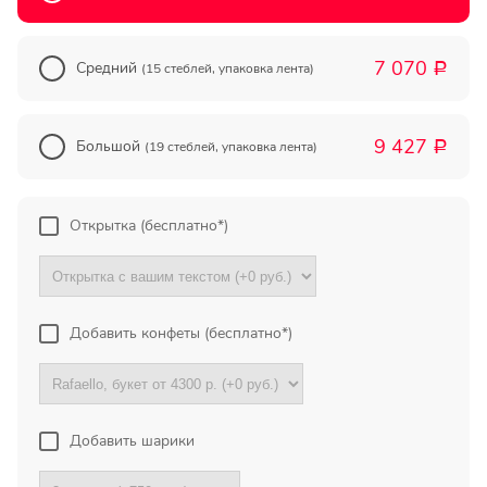
Прекрасный букет отличная
цена!
7 070
Средний
(15 стеблей, упаковка лента)
Р
Олег
Тымовское,
9 427
Сахалинская
Большой
(19 стеблей, упаковка лента)
Р
обл.
Огромное спасибо за
Открытка (бесплатно*)
компетентную помощь в
выборе букета. Спасибо
большое. Доставка пришла
вовремя. Остаюсь Вашим
клиентом!
Добавить конфеты (бесплатно*)
Тамара
Гидроторф,
Нижегороская
Добавить шарики
область