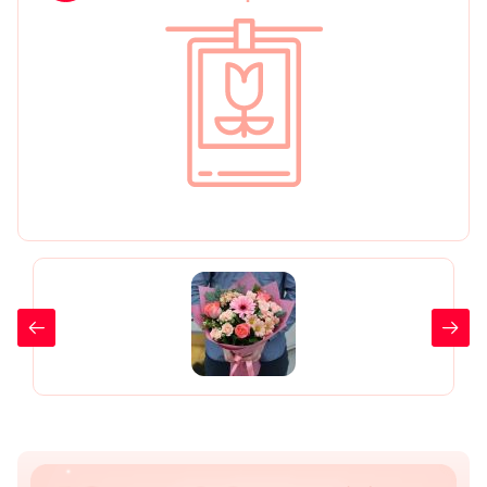
День рождения
Мы в
Цветы женщине
соц.
Цветы маме
сетях
Цветы мужчине
Цветы любимой
Цветы ребенку
Цветы дочери
Цветы подруге
Цветы сестре