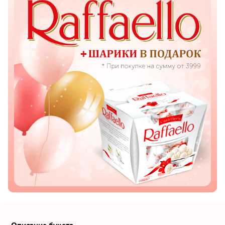
Показать еще
Цветы
Подсолнухи
Лизиантусы
Хризантемы
Лилии
Орхидеи
Тюльпаны