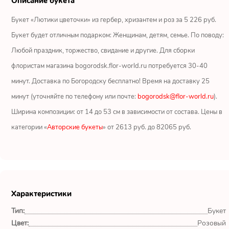
Описание букета
Ромашки
Букет «Лютики цветочки» из гербер, хризантем и роз за 5 226 руб.
Кустовые розы
Букет будет отличным подарком: Женщинам, детям, семье. По поводу:
Любой праздник, торжество, свидание и другие. Для сборки
Альстромерии
флористам магазина bogorodsk.flor-world.ru потребуется 30-40
Герберы
минут. Доставка по Богородску бесплатно! Время на доставку 25
минут (уточняйте по телефону или почте:
bogorodsk@flor-world.ru
).
Ирисы
Ширина композиции: от 14 до 53 см в зависимости от состава. Цены в
категории «
Авторские букеты
» от 2613 руб. до 82065 руб.
Показать еще
ОТЗЫВЫ О МАГАЗИНЕ
Характеристики
Мария
Тип:
Букет
Тымовское,
Сахалинская
Цвет:
Розовый