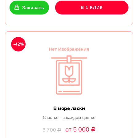
Заказать
В 1 КЛИК
-42%
В море ласки
Счастье - в каждом цветке
от 5 000
8 700
Р
Р