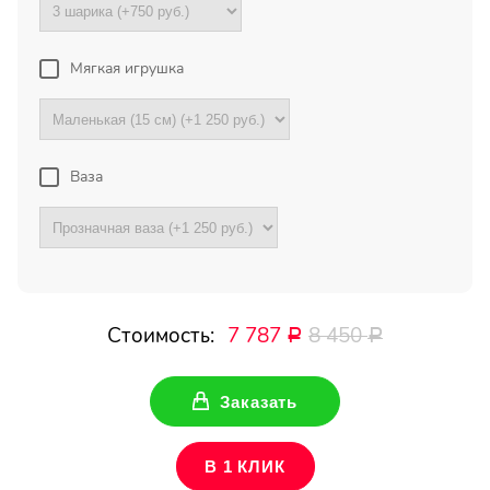
Букет с хризантемами и
герберами оказался очень
красивый! Цветы свежие !
Мягкая игрушка
Спасибо !
Все отзывы
Ваза
ПОДПИШИТЕСЬ!
Чтобы первыми узнать о
наших акциях и скидках
Стоимость:
7 787
8 450
Р
Р
Ваше имя
Заказать
Ваш Email
В 1 КЛИК