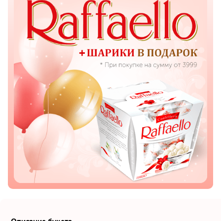
Показать еще
Цветы
Подсолнухи
Лизиантусы
Хризантемы
Лилии
Орхидеи
Тюльпаны