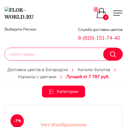
Цветы поштучно
0
Главная
Выберите Регион
Служба доставка цветов
Букеты до 2500
8-(920)-151-74-40
Гарантии
Каталог букетов
Доставка
Доставка цветов в Богородске
Каталог букетов
Оплата
Корзины с цветами
Лучший от 7 787 руб.
Корзины с цветами
Классика
Категории
Контакты
Авторские букеты
Личный
кобинет
Букеты из роз
-7%
Регистраци