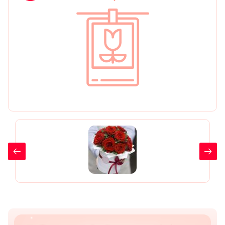
День рождения
Мы в
Цветы женщине
соц.
Цветы маме
сетях
Цветы мужчине
Цветы любимой
Цветы ребенку
Цветы дочери
Цветы подруге
Цветы сестре