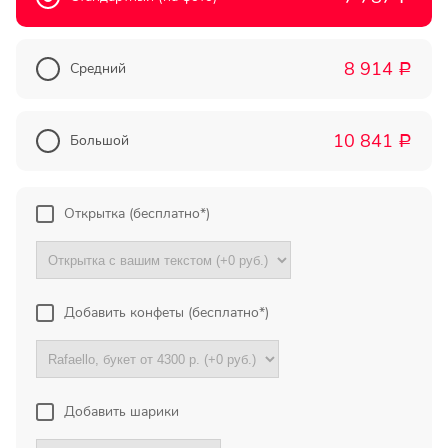
Прекрасный букет отличная
цена!
8 914
Средний
Р
Олег
Тымовское,
Сахалинская
10 841
Большой
Р
обл.
Огромное спасибо за
Открытка (бесплатно*)
компетентную помощь в
выборе букета. Спасибо
большое. Доставка пришла
вовремя. Остаюсь Вашим
клиентом!
Добавить конфеты (бесплатно*)
Тамара
Гидроторф,
Нижегороская
область
Добавить шарики