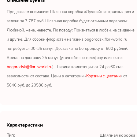
Описание букета
Ромашки
Предлагаем вниманию: Шляпная коробка «Лучший» из красных роз и
Кустовые розы
зелени за 7 787 руб. Шляпная коробка будет отличным подарком:
Любимой, жене, невесте. По поводу: Признаться в любви, на свидание
Альстромерии
и другие. Для сборки флористам магазина bogorodsk.flor-world.ru
Герберы
потребуется 30-35 минут. Доставка по Богородску от 600 рублей.
Время на доставку 25 минут (уточняйте по телефону или почте:
Ирисы
bogorodsk@flor-world.ru
). Ширина композиции: от 24 до 60 см в
зависимости от состава. Цены в категории «
Корзины с цветами
» от
Показать еще
5646 руб. до 20586 руб.
ОТЗЫВЫ О МАГАЗИНЕ
Мария
Характеристики
Тымовское,
Сахалинская
Тип:
Шляпная коробка