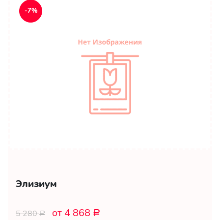
-7%
Элизиум
от 4 868
5 280
Р
Р