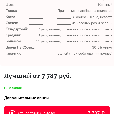
обл.
Цвет:
Красный
Повод:
Признаться в любви, на свидание
Спасибо сервису Flor-
Кому:
Любимой, жене, невесте
world.ru, очень рада что
выбрала Вас. Букет
Состав:
из красных роз и зелени
изумительный!
Стандартный:
7 роз, зелень, шляпная коробка, оазис, лента
Средний:
9 роз, зелень, шляпная коробка, оазис, лента
Ульяна
Большой:
11 роз, зелень, шляпная коробка, оазис, лента
Тымовское,
Время На Сборку:
30-35 минут
Сахалинская
Гарантия:
5 дней ( при соблюдении полива)
обл.
Доставили букет маме
вовремя. Не подвели. Цветы
Лучший от 7 787 руб.
свежие. Спасибо.
В наличии
Виктор
Тымовское,
Дополнительные опции
Сахалинская
обл.
7 787
Стандартный (на фото)
Р