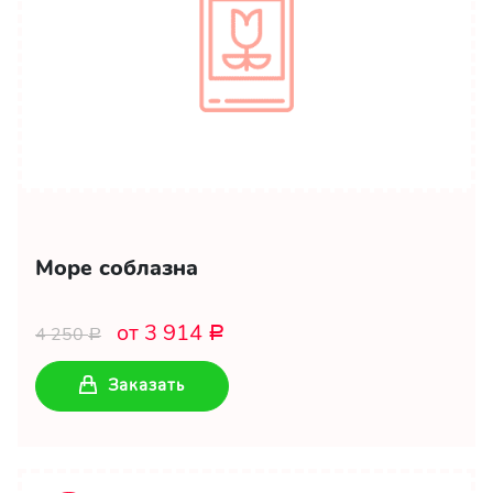
Море соблазна
от 3 914
4 250
Р
Р
Заказать