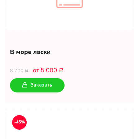
В море ласки
от 5 000
8 700
Р
Р
Заказать
-45%